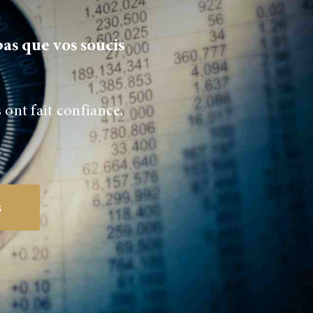
 que vos soucis
ont fait confiance.
s