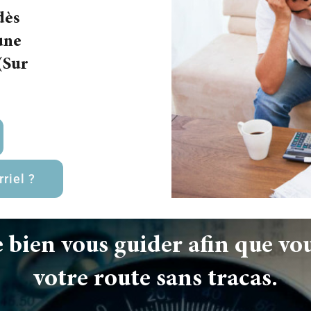
dès
une
(Sur
riel ?
 bien vous guider afin que vou
votre route sans tracas.