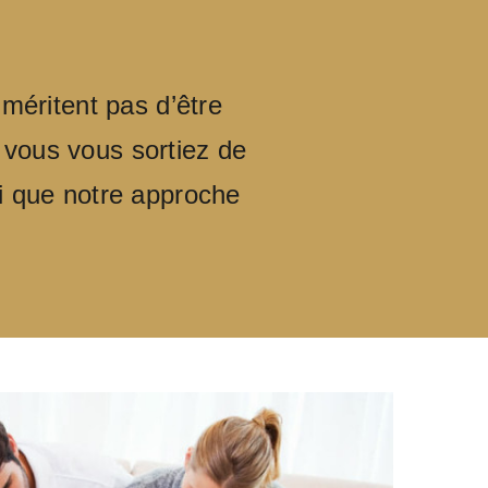
méritent pas d’être
vous vous sortiez de
si que notre approche