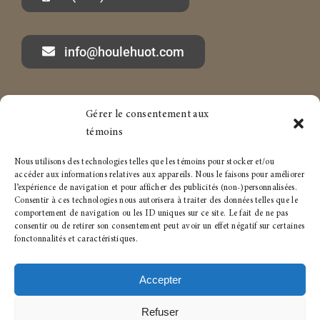
info@houlehuot.com
Gérer le consentement aux
Marc-André Houle à propos
Services aux particuliers
témoins
Articles
Services aux entreprises
Nous utilisons des technologies telles que les témoins pour stocker et/ou
accéder aux informations relatives aux appareils. Nous le faisons pour améliorer
Carrière
Politique de témoins
l’expérience de navigation et pour afficher des publicités (non-)personnalisées.
Consentir à ces technologies nous autorisera à traiter des données telles que le
comportement de navigation ou les ID uniques sur ce site. Le fait de ne pas
Conditions générales
consentir ou de retirer son consentement peut avoir un effet négatif sur certaines
fonctonnalités et caractéristiques.
Accepter
Refuser
© 2023- 2026 • Tous droits réservés pour :
Houle+Huot