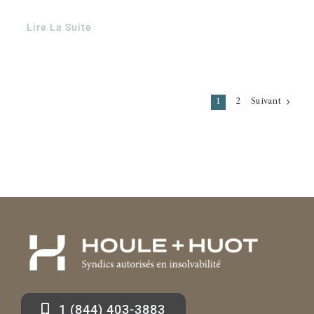
Lire La Suite
1
2
Suivant
1 (844) 403-3883