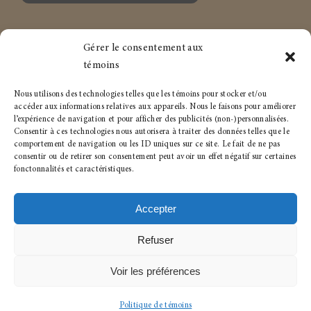
Gérer le consentement aux
Marc-André Houle à propos
Services aux particuliers
témoins
Articles
Services aux entreprises
Nous utilisons des technologies telles que les témoins pour stocker et/ou
accéder aux informations relatives aux appareils. Nous le faisons pour améliorer
l’expérience de navigation et pour afficher des publicités (non-)personnalisées.
Carrière
Politique de témoins
Consentir à ces technologies nous autorisera à traiter des données telles que le
comportement de navigation ou les ID uniques sur ce site. Le fait de ne pas
Conditions générales
consentir ou de retirer son consentement peut avoir un effet négatif sur certaines
fonctonnalités et caractéristiques.
Accepter
Refuser
© 2023- 2026 • Tous droits réservés pour :
Houle+Huot
Syndics autorisés en insolvabilité
Voir les préférences
Politique de témoins