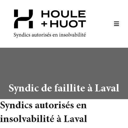
Skip
to
content
Toggl
Navig
Accueil
À propos
Services
Syndic de faillite à Laval
Articles
Syndics autorisés en
insolvabilité à Laval
Bureaux