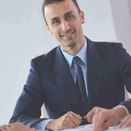
Nous utilison
informations 
et pour affic
autorisera à 
sur ce site. 
sur certaines