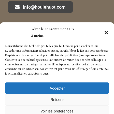
info@houlehuot.com
Gérer le consentement aux
Marc-André Houle à propos
Services aux particuliers
témoins
Articles
Services aux entreprises
Nous utilisons des technologies telles que les témoins pour stocker et/ou
accéder aux informations relatives aux appareils. Nous le faisons pour améliorer
l’expérience de navigation et pour afficher des publicités (non-)personnalisées.
Carrière
Politique de témoins
Consentir à ces technologies nous autorisera à traiter des données telles que le
comportement de navigation ou les ID uniques sur ce site. Le fait de ne pas
Conditions générales
consentir ou de retirer son consentement peut avoir un effet négatif sur certaines
fonctonnalités et caractéristiques.
Accepter
Refuser
© 2023- 2026 • Tous droits réservés pour :
Houle+Huot
Syndics autorisés en insolvabilité
Voir les préférences