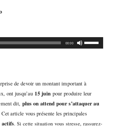
o
Utilisez
00:00
les
flèches
haut/bas
pour
surprise de devoir un montant important à
augmenter
15 juin
ux, ont jusqu’au
pour produire leur
ou
plus on attend pour s’attaquer au
ement dit,
diminuer
. Cet article vous présente les principales
le
 actifs
.
Si cette situation vous stresse, rassurez-
volume.