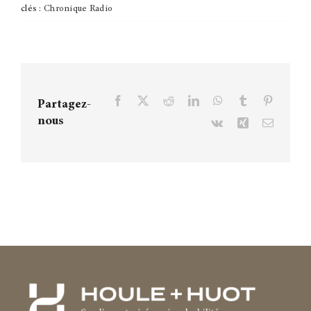
clés :
Chronique Radio
Facebook
X
Reddit
LinkedIn
WhatsApp
Tumblr
Pinteres
Partagez-
nous
Vk
Xing
Courriel