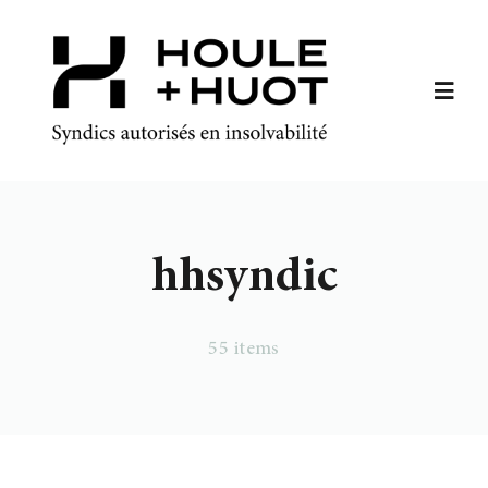
Skip
to
content
Toggl
Navig
Accueil
À propos
hhsyndic
Services
55 items
Articles
Bureaux