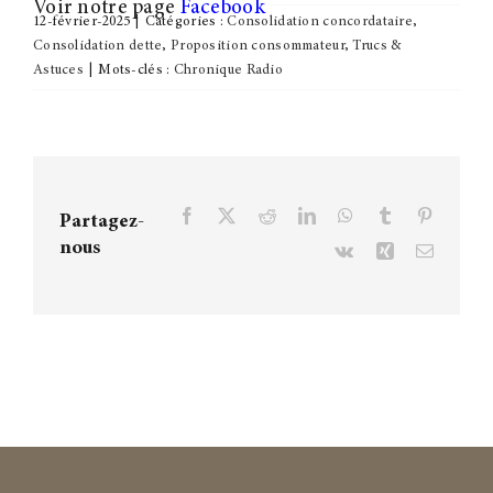
Voir notre page
Facebook
12-février-2025
|
Catégories :
Consolidation concordataire
,
Consolidation dette
,
Proposition consommateur
,
Trucs &
Astuces
|
Mots-clés :
Chronique Radio
Facebook
X
Reddit
LinkedIn
WhatsApp
Tumblr
Pinteres
Partagez-
nous
Vk
Xing
Courriel