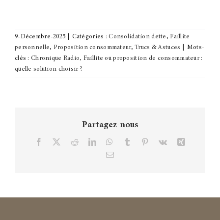
9-Décembre-2025
|
Catégories :
Consolidation dette
,
Faillite
personnelle
,
Proposition consommateur
,
Trucs & Astuces
|
Mots-
clés :
Chronique Radio
,
Faillite ou proposition de consommateur :
quelle solution choisir ?
Partagez-nous
Facebook
X
Reddit
LinkedIn
WhatsApp
Tumblr
Pinterest
Vk
Xing
Courriel