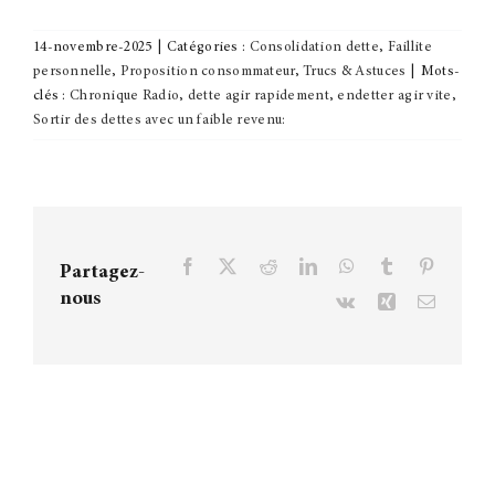
14-novembre-2025
|
Catégories :
Consolidation dette
,
Faillite
personnelle
,
Proposition consommateur
,
Trucs & Astuces
|
Mots-
clés :
Chronique Radio
,
dette agir rapidement
,
endetter agir vite
,
Sortir des dettes avec un faible revenu:
Facebook
X
Reddit
LinkedIn
WhatsApp
Tumblr
Pinteres
Partagez-
nous
Vk
Xing
Courriel