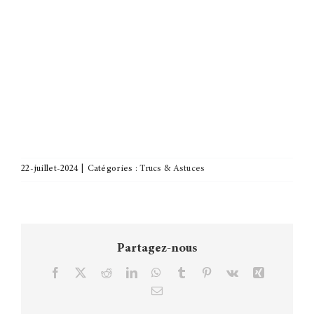
22-juillet-2024
|
Catégories :
Trucs & Astuces
Partagez-nous
Facebook
X
Reddit
LinkedIn
WhatsApp
Tumblr
Pinterest
Vk
Xing
Courriel