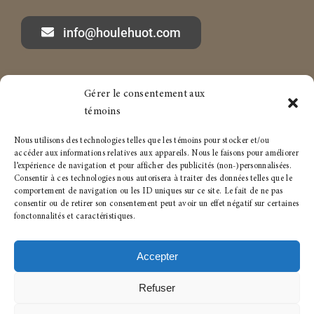
info@houlehuot.com
Gérer le consentement aux
Marc-André Houle à propos
Services aux particuliers
témoins
Articles
Services aux entreprises
Nous utilisons des technologies telles que les témoins pour stocker et/ou
accéder aux informations relatives aux appareils. Nous le faisons pour améliorer
Carrière
Politique de témoins
l’expérience de navigation et pour afficher des publicités (non-)personnalisées.
Consentir à ces technologies nous autorisera à traiter des données telles que le
comportement de navigation ou les ID uniques sur ce site. Le fait de ne pas
Conditions générales
consentir ou de retirer son consentement peut avoir un effet négatif sur certaines
fonctonnalités et caractéristiques.
Accepter
Refuser
© 2023- 2026 • Tous droits réservés pour :
Houle+Huot
Syndics autorisés en insolvabilité