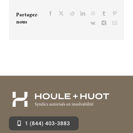
Facebook
X
Reddit
LinkedIn
WhatsApp
Tumblr
Pinteres
Partagez-
nous
Vk
Xing
Courriel
1 (844) 403-3883